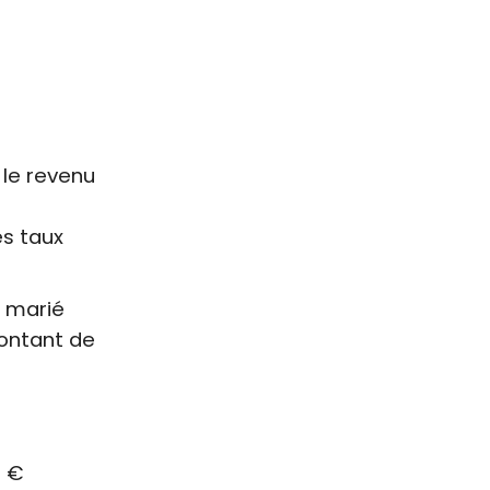
 le revenu
es taux
e marié
ontant de
€
0 €