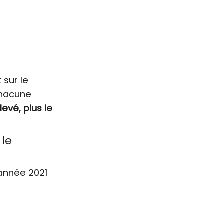
 sur le
chacune
levé, plus le
 le
’année 2021