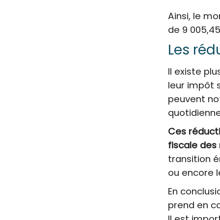
Ainsi, le mo
de 9 005,45
Les réd
Il existe p
leur impôt 
peuvent no
quotidienne
Ces réducti
fiscale de
transition 
ou encore l
En conclusi
prend en co
Il est imp