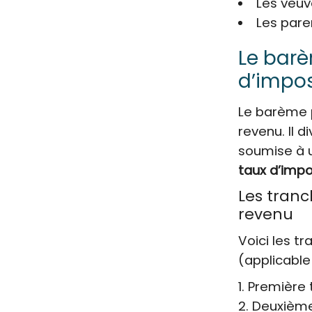
Les veuv
Les pare
Le barè
d’impos
Le barème p
revenu. Il 
soumise à u
taux d’imp
Les tranc
revenu
Voici les t
(applicable
Première t
Deuxième 