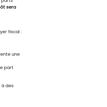
 parts
pôt sera
r fiscal :
sente une
e part
t à des