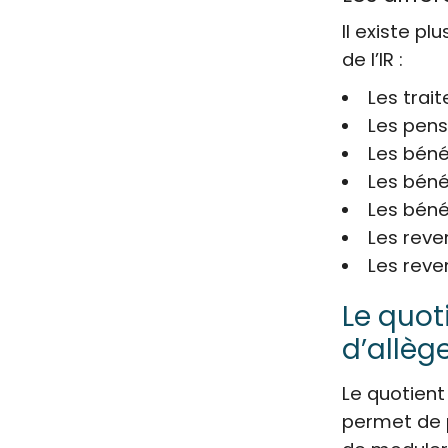
Il existe p
de l’IR :
Les trai
Les pens
Les béné
Les béné
Les bén
Les reve
Les reve
Le quot
d’allèg
Le quotient 
permet de p