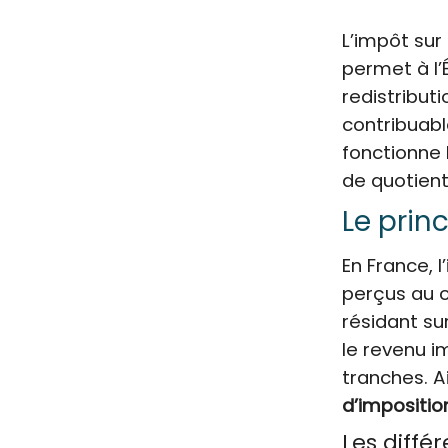
L’impôt sur 
permet à l’
redistribut
contribuabl
fonctionne 
de quotient
Le prin
En France, 
perçus au 
résidant su
le revenu i
tranches. A
d’impositi
Les diffé