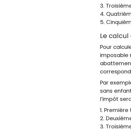
Troisième
Quatrième
Cinquième
Le calcul
Pour calcule
imposable n
abattements
correspond
Par exemple
sans enfan
l’impôt ser
Première t
Deuxième 
Troisième